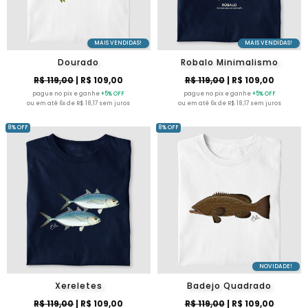
MAIS VENDIDAS!
MAIS VENDIDAS!
Dourado
Robalo Minimalismo
R$ 119,00
| R$ 109,00
R$ 119,00
| R$ 109,00
pague no pix e ganhe
+5% OFF
pague no pix e ganhe
+5% OFF
ou em até 6x de R$ 18,17 sem juros
ou em até 6x de R$ 18,17 sem juros
8% OFF
8% OFF
NOVIDADE!
Xereletes
Badejo Quadrado
R$ 119,00
| R$ 109,00
R$ 119,00
| R$ 109,00