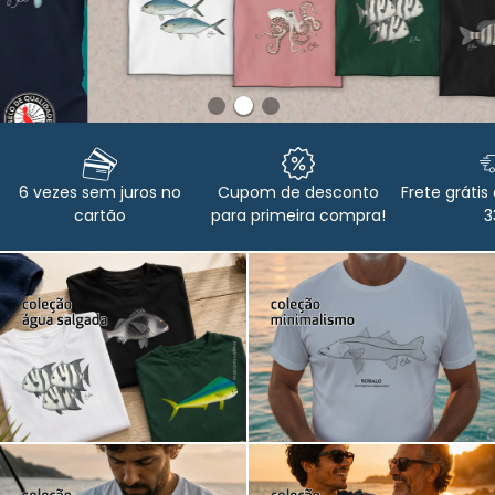
6 vezes sem juros no
Cupom de desconto
Frete grátis 
cartão
para primeira compra!
3