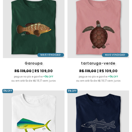
MAIS VENDIDAS!
MAIS VENDIDAS!
Garoupa
tartaruga-verde
R$ 119,00
| R$ 109,00
R$ 119,00
| R$ 109,00
pague no pix e ganhe
+5% OFF
pague no pix e ganhe
+5% OFF
ou em até 6x de R$ 18,17 sem juros
ou em até 6x de R$ 18,17 sem juros
8% OFF
8% OFF