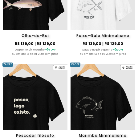
Olho-de-Boi
Peixe-Galo Minimalismo
R$ 139,00
| R$ 129,00
R$ 139,00
| R$ 129,00
pague no pix e ganhe
+5% OFF
pague no pix e ganhe
+5% OFF
ou em até 6x de R$ 21,50 sem juros
ou em até 6x de R$ 21,50 sem juros
7% OFF
7% OFF
Pescador filósofo
Marimbá Minimalismo