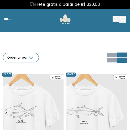
Frete grátis a partir de R$ 330,00
Ordenar por
7% OFF
7% OFF