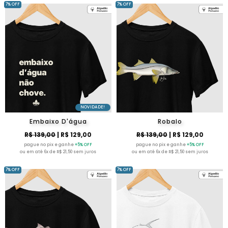
7% OFF
7% OFF
NOVIDADE!
Embaixo D'água
Robalo
R$ 139,00
| R$ 129,00
R$ 139,00
| R$ 129,00
pague no pix e ganhe
+5% OFF
pague no pix e ganhe
+5% OFF
ou em até 6x de R$ 21,50 sem juros
ou em até 6x de R$ 21,50 sem juros
7% OFF
7% OFF