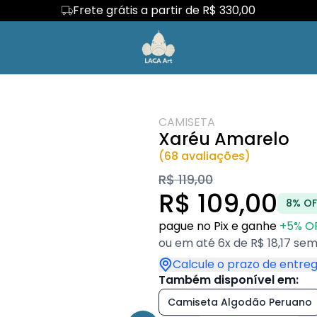
Frete grátis a partir de R$ 330,00
alismo
Regata
Mensagens
Mais Vendida
Camiseta Algodão Peruano
os Pais
Body Infantil
Aquarismo
Camiseta Oversized
CAMISETA
Xaréu Amarelo
(68 avaliações)
R$ 119,00
R$ 109,00
8% OF
pague no Pix e ganhe
+5% O
ou em até 6x de R$ 18,17 sem
Calcule o prazo de entre
Também disponível em:
Camiseta Algodão Peruano