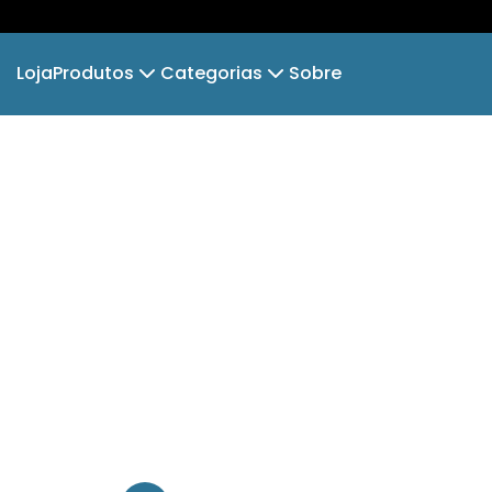
Loja
Produtos
Categorias
Sobre
Camiseta
Água Salgada
Camiseta Infantil
Minim
Hoodie Moletom
Água Doce
Suéter Moletom
Dia d