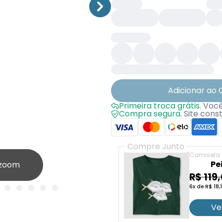
Adicionar ao 
Primeira troca grátis.
Você 
Compra segura.
Site cons
Compre Junto
Camiseta
Pe
 zoom
R$ 119
6x de R$ 18,
Ve