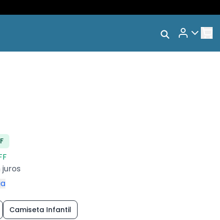
Rastrear Meu
s
Pedido
Trocar Meu Pedido
Avaliar Meu Pedido
Entrar | Cadastrar
F
FF
 juros
ga
Camiseta Infantil