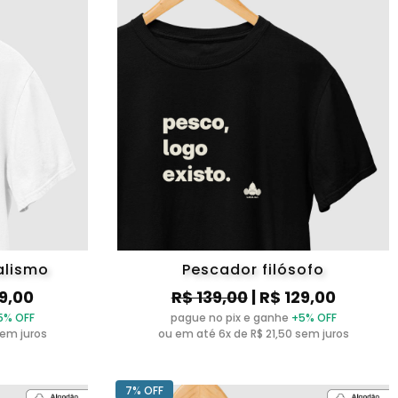
alismo
Pescador filósofo
29,00
R$ 139,00
| R$ 129,00
5% OFF
pague no pix e ganhe
+5% OFF
sem juros
ou em até 6x de R$ 21,50 sem juros
7% OFF