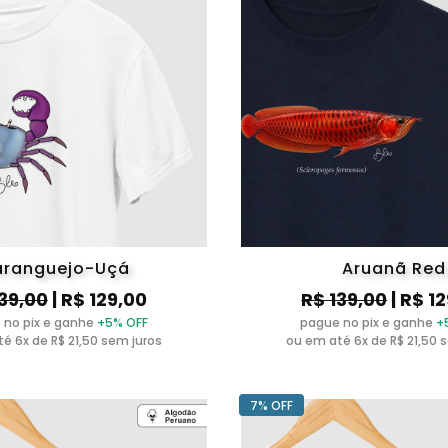
ranguejo-Uçá
Aruanã Red
139,00
| R$ 129,00
R$ 139,00
| R$ 1
 no pix e ganhe
+5% OFF
pague no pix e ganhe
+
é 6x de R$ 21,50 sem juros
ou em até 6x de R$ 21,50 
7% OFF