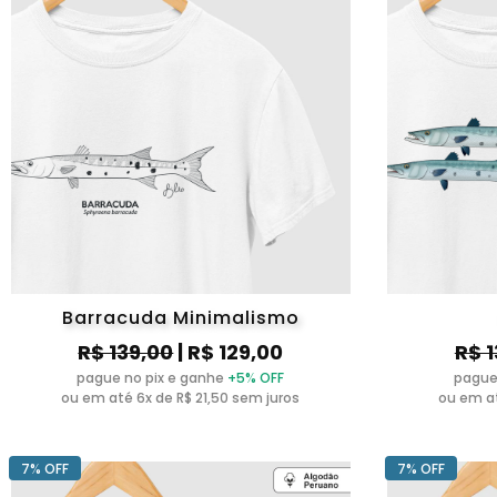
Barracuda Minimalismo
R$ 139,00
| R$ 129,00
R$ 
pague no pix e ganhe
+5% OFF
pague
ou em até 6x de R$ 21,50 sem juros
ou em at
7% OFF
7% OFF