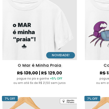
NOVIDADE!
O Mar é Minha Praia
Ca
R$ 139,00
| R$ 129,00
R$ 
pague no pix e ganhe
+5% OFF
pague
ou em até 6x de R$ 21,50 sem juros
ou em at
7% OFF
7% OFF