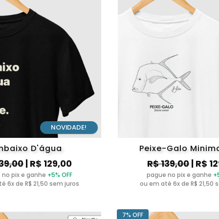
NOVIDADE!
mbaixo D'água
Peixe-Galo Minim
139,00
| R$ 129,00
R$ 139,00
| R$ 1
 no pix e ganhe
+5% OFF
pague no pix e ganhe
+
é 6x de R$ 21,50 sem juros
ou em até 6x de R$ 21,50 
7% OFF