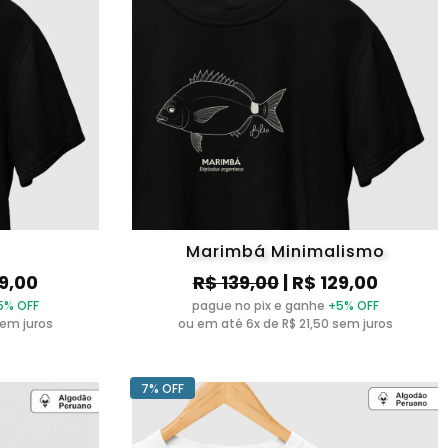
Marimbá Minimalismo
29,00
R$ 139,00
| R$ 129,00
5% OFF
pague no pix e ganhe
+5% OFF
sem juros
ou em até 6x de R$ 21,50 sem juros
7% OFF