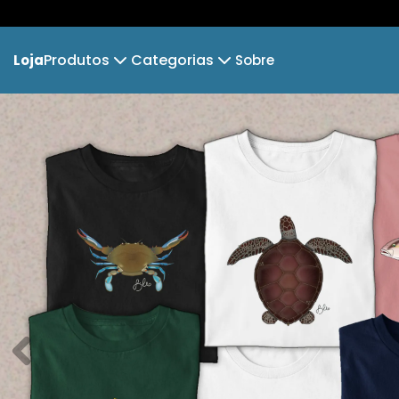
Produtos
Categorias
Loja
Sobre
Camiseta
Água Salgada
Camiseta Infantil
Mini
Hoodie Moletom
Água Doce
Suéter Moletom
Dia d