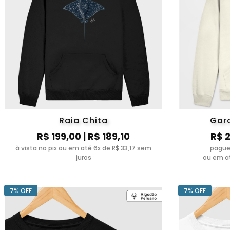
Raia Chita
Gar
R$ 199,00
| R$ 189,10
R$ 
à vista no pix ou em até 6x de R$ 33,17 sem
pague
juros
ou em at
7% OFF
7% OFF