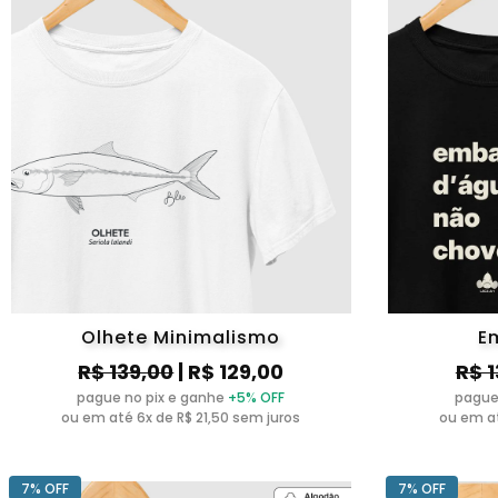
Olhete Minimalismo
E
R$ 139,00
| R$ 129,00
R$ 
pague no pix e ganhe
+5% OFF
pague
ou em até 6x de R$ 21,50 sem juros
ou em at
7% OFF
7% OFF