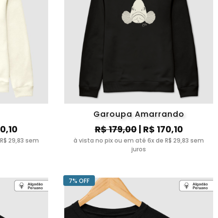
Garoupa Amarrando
70,10
R$ 179,00
| R$ 170,10
 R$ 29,83 sem
à vista no pix ou em até 6x de R$ 29,83 sem
juros
7% OFF