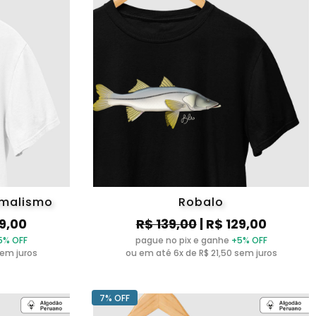
imalismo
Robalo
29,00
R$ 139,00
| R$ 129,00
5% OFF
pague no pix e ganhe
+5% OFF
sem juros
ou em até 6x de R$ 21,50 sem juros
7% OFF