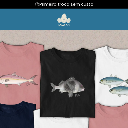
Primeira troca sem custo
malismo
Regata
Mensagens
Mais Vendida
Camiseta Algodão Peruano
os Pais
Body Infantil
Aquarismo
Camiseta Oversized