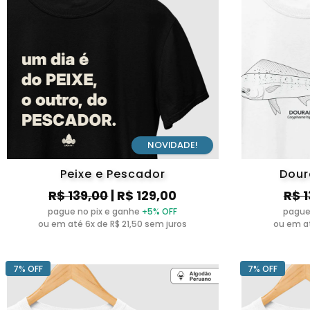
NOVIDADE!
Peixe e Pescador
Dour
R$ 139,00
| R$ 129,00
R$ 
pague no pix e ganhe
+5% OFF
pague
ou em até 6x de R$ 21,50 sem juros
ou em at
7% OFF
7% OFF