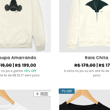
oupa Amarrando
Raia Chita
219,00
| R$ 199,00
R$ 179,00
| R$ 1
 no pix e ganhe
+5% OFF
à vista no pix ou em até 6x de
é 6x de R$ 33,17 sem juros
juros
7% OFF