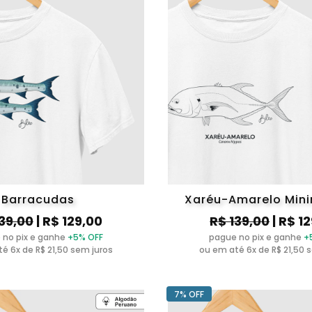
Barracudas
Xaréu-Amarelo Min
139,00
| R$ 129,00
R$ 139,00
| R$ 1
 no pix e ganhe
+5% OFF
pague no pix e ganhe
+
é 6x de R$ 21,50 sem juros
ou em até 6x de R$ 21,50 
7% OFF