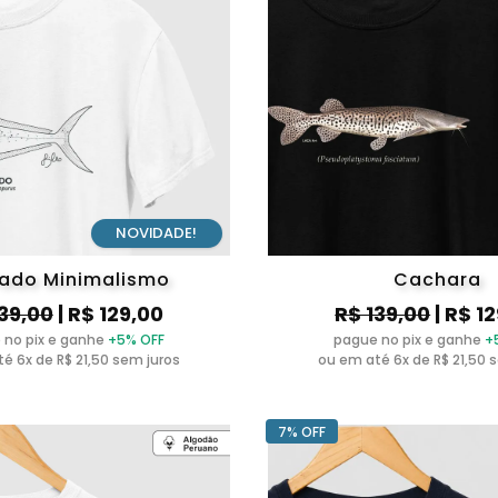
NOVIDADE!
ado Minimalismo
Cachara
139,00
| R$ 129,00
R$ 139,00
| R$ 1
 no pix e ganhe
+5% OFF
pague no pix e ganhe
+
é 6x de R$ 21,50 sem juros
ou em até 6x de R$ 21,50 
7% OFF